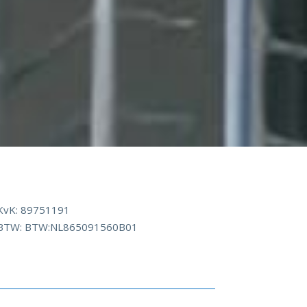
KvK: 89751191
BTW: BTW:NL865091560B01