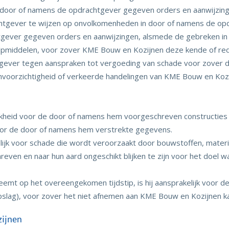
 door of namens de opdrachtgever gegeven orders en aanwijzing
chtgever te wijzen op onvolkomenheden in door of namens de op
tgever gegeven orders en aanwijzingen, alsmede de gebreken in 
pmiddelen, voor zover KME Bouw en Kozijnen deze kende of rede
gever tegen aanspraken tot vergoeding van schade voor zover de
 onvoorzichtigheid of verkeerde handelingen van KME Bouw en Koz
kheid voor de door of namens hem voorgeschreven constructies
oor de door of namens hem verstrekte gegevens.
elijk voor schade die wordt veroorzaakt door bouwstoffen, mater
hreven en naar hun aard ongeschikt blijken te zijn voor het doel
eemt op het overeengekomen tijdstip, is hij aansprakelijk voor d
opslag), voor zover het niet afnemen aan KME Bouw en Kozijnen 
zijnen