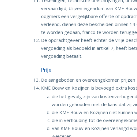
Tekeningen, technische omschrijvingen, ontw
vervaardigd, blijven eigendom van KME Bouw
oogmerk een vergelijkbare offerte of opdrach
verleend, dienen deze bescheiden binnen 14 
te worden gedaan, franco te worden terugg
De opdrachtgever heeft echter de vrije beschi
vergoeding als bedoeld in artikel 7, heeft be
vergoeding betaalt.
Prijs
De aangeboden en overeengekomen prijzen zijn
KME Bouw en Kozijnen is bevoegd extra koste
die het gevolg zijn van kostenverhoge
worden gehouden met de kans dat zij z
die KME Bouw en Kozijnen niet kunnen
die in verhouding tot de overeengekomen p
Van KME Bouw en Kozijnen verlangd wor
weigeren.