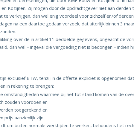
erpen en berekeningen, die door KME Bouw en Kozijnen of in haa
 en Kozijnen. Zij mogen door de opdrachtgever niet aan derden 
t te verkrijgen, dan wel enig voordeel voor zichzelf en/of derde
dagen na een daartoe gedaan verzoek, dat uiterlijk binnen 3 maa
ezonden.
kking over de in artikel 11 bedoelde gegevens, ongeacht de vorm 
taald, dan wel – ingeval die vergoeding niet is bedongen – indien 
 exclusief BTW, tenzij in de offerte expliciet is opgenomen dat
n in rekening te brengen:
nde omstandigheden waarmee bij het tot stand komen van de ov
ich zouden voordoen en
 worden toegerekend en
rijs aanzienlijk zijn.
dt om buiten normale werktijden te werken, behoudens het rech