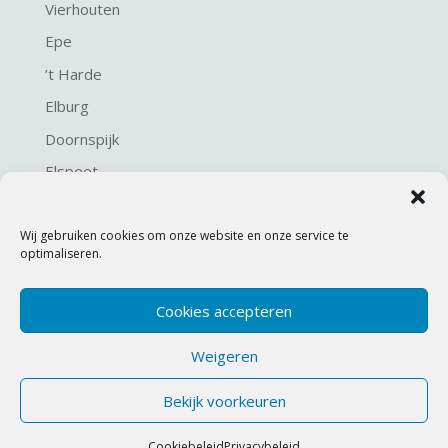
Vierhouten
Epe
’t Harde
Elburg
Doornspijk
Elspeet
Harderwijk
Wij gebruiken cookies om onze website en onze service te
optimaliseren.
Cookies accepteren
Weigeren
© 2021 KME Bouw en kozijnen. Ontwerp en
realisatie:
Gewoon Henne
Bekijk voorkeuren
Privacybeleid
Cookiebeleid
Privacybeleid