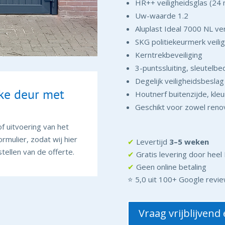
HR++ veiligheidsglas (2
Uw-waarde 1.2
Aluplast Ideal 7000 NL ve
SKG politiekeurmerk veili
Kerntrekbeveiliging
3-puntssluiting, sleutelbe
Degelijk veiligheidsbeslag
lke deur met
Houtnerf buitenzijde, kle
Geschikt voor zowel reno
f uitvoering van het
ormulier, zodat wij hier
✔
Levertijd
3–5 weken
tellen van de offerte.
✔
Gratis levering door hee
✔
Geen online betaling
⭐ 5,0 uit 100+ Google revi
Vraag vrijblijvend