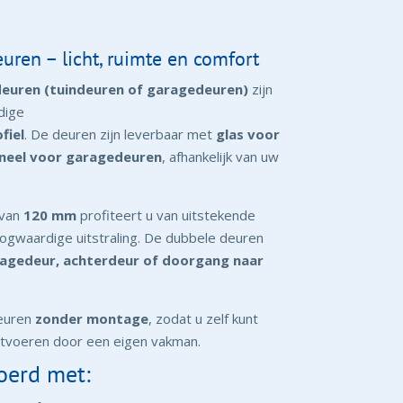
uren – licht, ruimte en comfort
deuren (tuindeuren of garagedeuren)
zijn
dige
fiel
. De deuren zijn leverbaar met
glas voor
aneel voor garagedeuren
, afhankelijk van uw
 van
120 mm
profiteert u van uitstekende
 hoogwaardige uitstraling. De dubbele deuren
ragedeur, achterdeur of doorgang naar
deuren
zonder montage
, zodat u zelf kunt
uitvoeren door een eigen vakman.
oerd met: