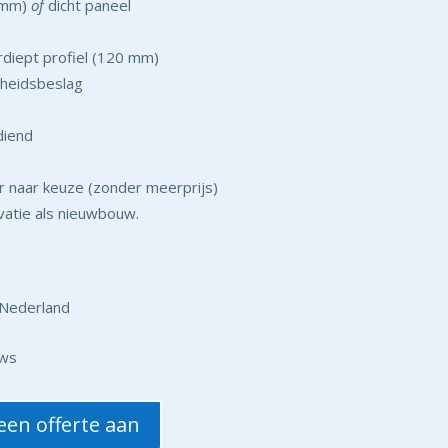
4 mm)
of
dicht paneel
rdiept profiel (120 mm)
gheidsbeslag
diend
ur naar keuze (zonder meerprijs)
vatie als nieuwbouw.
l Nederland
ews
 een offerte aan