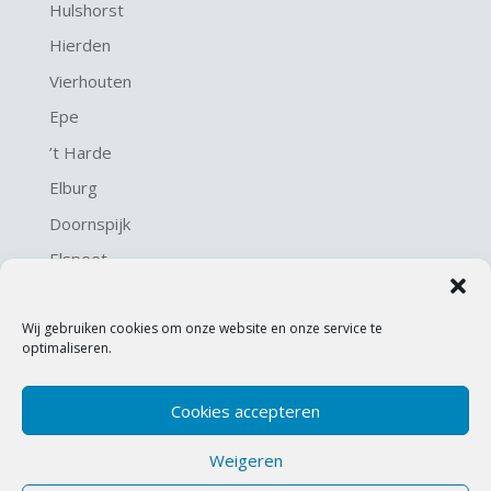
Hulshorst
Hierden
Vierhouten
Epe
’t Harde
Elburg
Doornspijk
Elspeet
Harderwijk
Wij gebruiken cookies om onze website en onze service te
optimaliseren.
Cookies accepteren
Weigeren
© 2021 KME Bouw en kozijnen. Ontwerp en