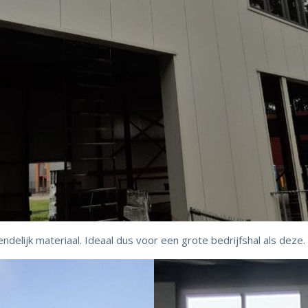
elijk materiaal. Ideaal dus voor een grote bedrijfshal als deze.