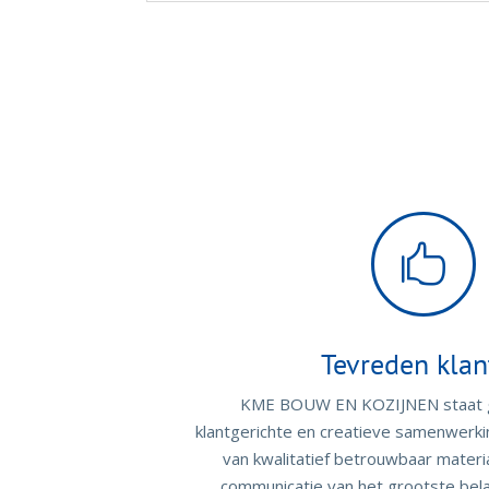

Tevreden klan
KME BOUW EN KOZIJNEN staat g
klantgerichte en creatieve samenwerki
van kwalitatief betrouwbaar materi
communicatie van het grootste bela