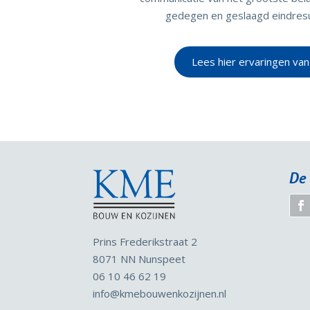
gedegen en geslaagd eindres
Lees hier ervaringen van
De 
Prins Frederikstraat 2
8071 NN Nunspeet
06 10 46 62 19
info
@kmebouwenkozijnen.nl