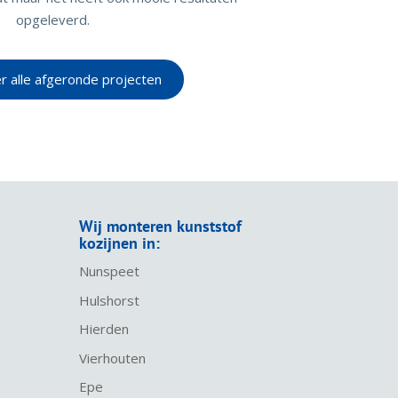
opgeleverd.
er alle afgeronde projecten
Wij monteren kunststof
kozijnen in:
Nunspeet
Hulshorst
Hierden
Vierhouten
Epe