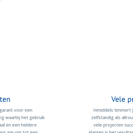
ten
Vele p
arant voor een
Inmiddels timmert J
ng waarbij het gebruik
zelfstandig als allr
aal en een heldere
vele projecten succ
ng zijn om tot een
klanten is het result