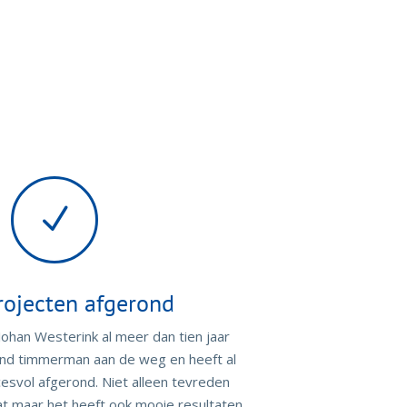
N
rojecten afgerond
ohan Westerink al meer dan tien jaar
ound timmerman aan de weg en heeft al
esvol afgerond. Niet alleen tevreden
aat maar het heeft ook mooie resultaten