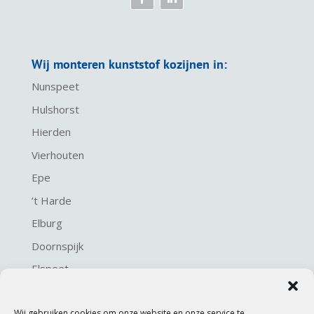
Wij monteren kunststof kozijnen in:
Nunspeet
Hulshorst
Hierden
Vierhouten
Epe
’t Harde
Elburg
Doornspijk
Elspeet
Harderwijk
Wij gebruiken cookies om onze website en onze service te