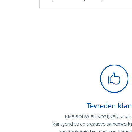

Tevreden klan
KME BOUW EN KOZIJNEN staat g
klantgerichte en creatieve samenwerki
van kwalitatief betrouwbaar materi