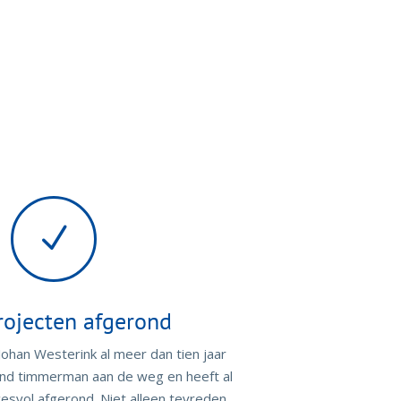
N
rojecten afgerond
ohan Westerink al meer dan tien jaar
ound timmerman aan de weg en heeft al
esvol afgerond. Niet alleen tevreden