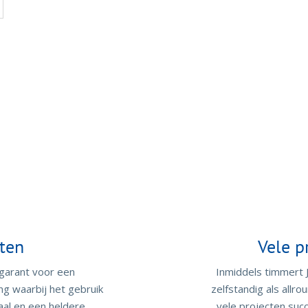
ten
Vele p
arant voor een
Inmiddels timmert J
ng waarbij het gebruik
zelfstandig als allr
aal en een heldere
vele projecten succ