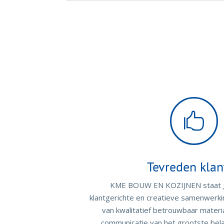

Tevreden klan
KME BOUW EN KOZIJNEN staat g
klantgerichte en creatieve samenwerki
van kwalitatief betrouwbaar materi
communicatie van het grootste bela