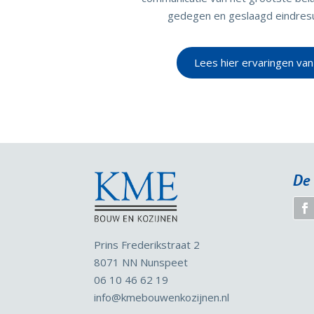
gedegen en geslaagd eindres
Lees hier ervaringen van
De 
Prins Frederikstraat 2
8071 NN Nunspeet
06 10 46 62 19
info
@kmebouwenkozijnen.nl