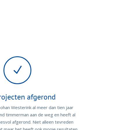
N
rojecten afgerond
ohan Westerink al meer dan tien jaar
ound timmerman aan de weg en heeft al
esvol afgerond. Niet alleen tevreden
aat maar het heeft ook mooie resultaten